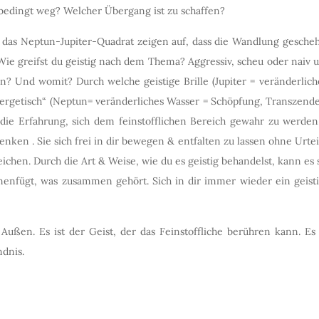
bedingt weg? Welcher Übergang ist zu schaffen?
d das Neptun-Jupiter-Quadrat zeigen auf, dass die Wandlung gesche
Wie greifst du geistig nach dem Thema? Aggressiv, scheu oder naiv
? Und womit? Durch welche geistige Brille (Jupiter = veränderliche
rgetisch“ (Neptun= veränderliches Wasser = Schöpfung, Transzenden
e Erfahrung, sich dem feinstofflichen Bereich gewahr zu werden.
en . Sie sich frei in dir bewegen & entfalten zu lassen ohne Urtei
eichen. Durch die Art & Weise, wie du es geistig behandelst, kann es
menfügt, was zusammen gehört. Sich in dir immer wieder ein geis
ußen. Es ist der Geist, der das Feinstoffliche berühren kann. Es
ndnis.