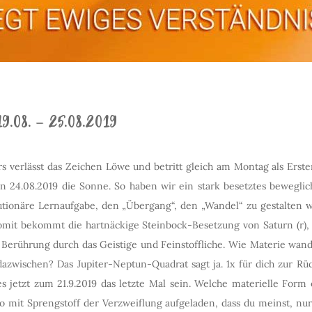
9.08. – 25.08.2019
rs verlässt das Zeichen Löwe und betritt gleich am Montag als Ers
n 24.08.2019 die Sonne. So haben wir ein stark besetztes bewegli
olutionäre Lernaufgabe, den „Übergang“, den „Wandel“ zu gestalten
omit bekommt die hartnäckige Steinbock-Besetzung von Saturn (r)
Berührung durch das Geistige und Feinstoffliche. Wie Materie wand
azwischen? Das Jupiter-Neptun-Quadrat sagt ja. 1x für dich zur R
 es jetzt zum 21.9.2019 das letzte Mal sein. Welche materielle For
 so mit Sprengstoff der Verzweiflung aufgeladen, dass du meinst, n