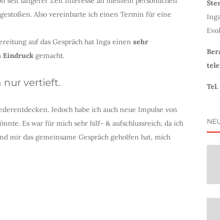
on seit längerer Zeit Interesse an meinem persönlichen
Ste
gestoßen. Also vereinbarte ich einen Termin für eine
Inga
Evol
reitung auf das Gespräch hat Inga einen
sehr
Ber
n Eindruck
gemacht.
tel
nur vertieft.
Tel.
ederentdecken. Jedoch habe ich auch neue Impulse von
NEU
te. Es war für mich sehr hilf- & aufschlussreich, da ich
nd mir das gemeinsame Gespräch geholfen hat, mich