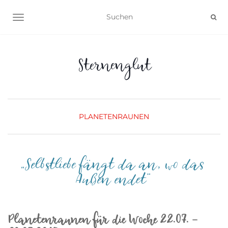
NAVIGATION UMSCHALTEN
Sternenglut
PLANETENRAUNEN
„Selbstliebe fängt da an, wo das
Außen endet“
Planetenraunen für die Woche 22.07. –