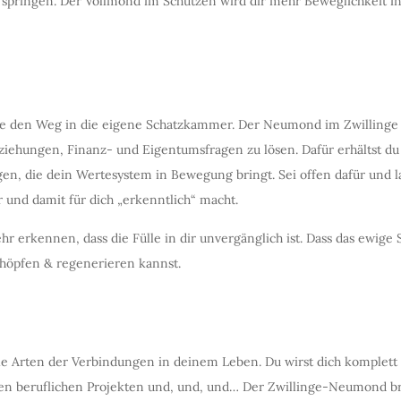
u springen. Der Vollmond im Schützen wird dir mehr Beweglichkeit in
le den Weg in die eigene Schatzkammer. Der Neumond im Zwillinge ve
ziehungen, Finanz- und Eigentumsfragen zu lösen. Dafür erhältst du
n, die dein Wertesystem in Bewegung bringt. Sei offen dafür und la
 und damit für dich „erkenntlich“ macht.
 erkennen, dass die Fülle in dir unvergänglich ist. Dass das ewige
chöpfen & regenerieren kannst.
le Arten der Verbindungen in deinem Leben. Du wirst dich komplett
en beruflichen Projekten und, und, und… Der Zwillinge-Neumond bri