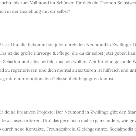
leuchte bis zum Vollmond im Schützen für dich die Themen Selbstwer
lich in der Beziehung mit dir selbst?
 Brise. Und die bekommt sie jetzt durch den Neumond in Zwillinge. De
 ist die große Fürsorge & Pflege, die du dir selbst jetzt geben kann
en Schaffen und alles perfekt machen wollen. Zeit für eine gesunde W
 zu regenerieren und dich mental zu sortieren ist hilfreich und un
g mit einer emotionalen Gelassenheit begegnen kannst.
für deine kreativen Projekte. Der Neumond in Zwillinge gibt den Star
bzw. auszusortieren. Und das gern auch mal so ganz anders, wie gew
urch neue Kontakte, Freundeskreis, Gleichgesinnte, Socialmedia o