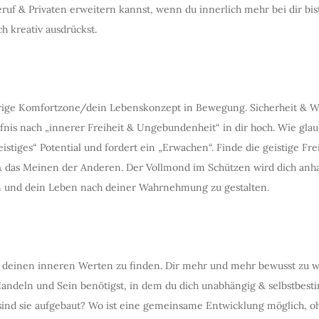
uf & Privaten erweitern kannst, wenn du innerlich mehr bei dir bist
h kreativ ausdrückst.
ige Komfortzone/dein Lebenskonzept in Bewegung. Sicherheit & Woh
nis nach „innerer Freiheit & Ungebundenheit“ in dir hoch. Wie glaub
stiges“ Potential und fordert ein „Erwachen“. Finde die geistige F
& das Meinen der Anderen. Der Vollmond im Schützen wird dich anh
n und dein Leben nach deiner Wahrnehmung zu gestalten.
 deinen inneren Werten zu finden. Dir mehr und mehr bewusst zu wer
 Handeln und Sein benötigst, in dem du dich unabhängig & selbstbes
ind sie aufgebaut? Wo ist eine gemeinsame Entwicklung möglich, oh