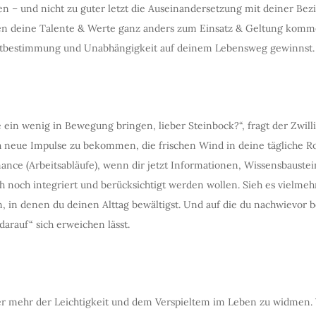
n – und nicht zu guter letzt die Auseinandersetzung mit deiner Bezie
en deine Talente & Werte ganz anders zum Einsatz & Geltung komm
lbstbestimmung und Unabhängigkeit auf deinem Lebensweg gewinnst.
 ein wenig in Bewegung bringen, lieber Steinbock?“, fragt der Zwil
ch neue Impulse zu bekommen, die frischen Wind in deine tägliche R
ance (Arbeitsabläufe), wenn dir jetzt Informationen, Wissensbauste
h noch integriert und berücksichtigt werden wollen. Sieh es vielmeh
, in denen du deinen Alttag bewältigst. Und auf die du nachwievor 
arauf“ sich erweichen lässt.
er mehr der Leichtigkeit und dem Verspieltem im Leben zu widmen.