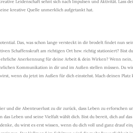
 kreative Leidenschaft sehnt sich nach Impulsen und Aktivität. Lass 
eine kreative Quelle unmerklich aufgetankt hat.
otential. Das, was schon lange versteckt in dir brodelt findet nun s
tiven Schaffenskraft am richtigen Ort bzw. richtig stationiert? Bist
du ehrliche Anerkennung für deine Arbeit & dein Wirken? Wenn nein,
 ehrlichen Kommunikation in dir und im Außen stellen müssen. Du wi
rst, wenn du jetzt im Außen für dich einstehst. Mach deinen Platz k
 und die Abenteuerlust zu dir zurück, dass Leben zu erforschen u
das Leben und seine Vielfalt wählt dich. Bist du bereit, dich auf das 
Bedenke, du wirst es erst wissen, wenn du dich voll und ganz drauf ei