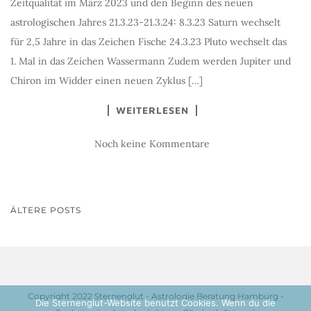
Zeitqualität im März 2023 und den Beginn des neuen
astrologischen Jahres 21.3.23-21.3.24: 8.3.23 Saturn wechselt
für 2,5 Jahre in das Zeichen Fische 24.3.23 Pluto wechselt das
1. Mal in das Zeichen Wassermann Zudem werden Jupiter und
Chiron im Widder einen neuen Zyklus […]
WEITERLESEN
Noch keine Kommentare
BEITRAGSNAVIGATION
ÄLTERE POSTS
Copyright 2022 Sternenglut - Astrologie Beratung Hamburg -
Die Sternenglut-Website benutzt Cookies. Wenn du die