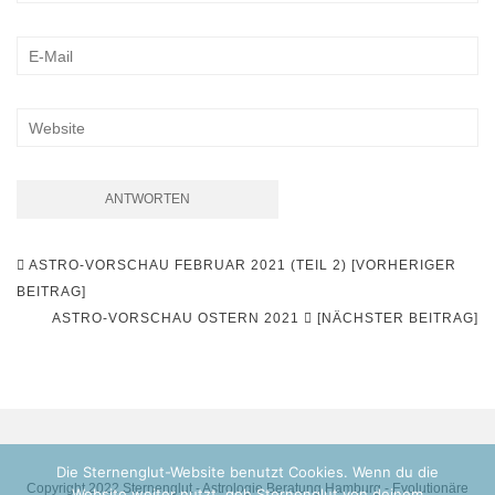
Beitragsnavigation
ASTRO-VORSCHAU FEBRUAR 2021 (TEIL 2) [VORHERIGER
BEITRAG]
ASTRO-VORSCHAU OSTERN 2021
[NÄCHSTER BEITRAG]
Die Sternenglut-Website benutzt Cookies. Wenn du die
Copyright 2022 Sternenglut - Astrologie Beratung Hamburg - Evolutionäre
Website weiter nutzt, geh Sternenglut von deinem