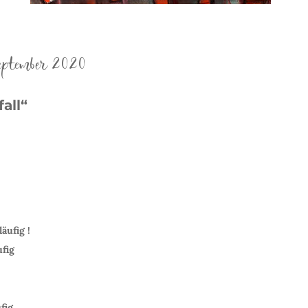
eptember 2020
all“
äufig !
ufig
ufig