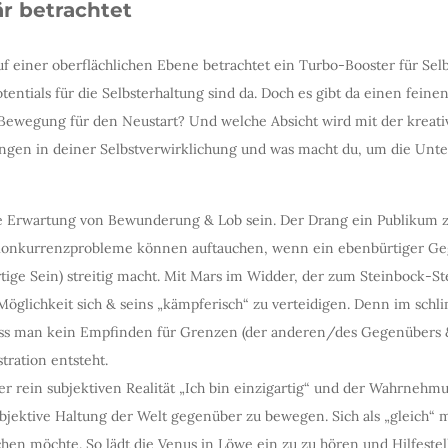
r betrachtet
 einer oberflächlichen Ebene betrachtet ein Turbo-Booster für Selb
tentials für die Selbsterhaltung sind da. Doch es gibt da einen feine
 Bewegung für den Neustart? Und welche Absicht wird mit der kreat
hungen in deiner Selbstverwirklichung und was macht du, um die U
e Erwartung von Bewunderung & Lob sein. Der Drang ein Publikum zu
 Konkurrenzprobleme können auftauchen, wenn ein ebenbürtiger Geg
artige Sein) streitig macht. Mit Mars im Widder, der zum Steinbock-S
öglichkeit sich & seins „kämpferisch“ zu verteidigen. Denn im schli
ass man kein Empfinden für Grenzen (der anderen/des Gegenübers &
stration entsteht.
er rein subjektiven Realität „Ich bin einzigartig“ und der Wahrnehmu
bjektive Haltung der Welt gegenüber zu bewegen. Sich als „gleich“ m
chen möchte. So lädt die Venus in Löwe ein zu zu hören und Hilfeste