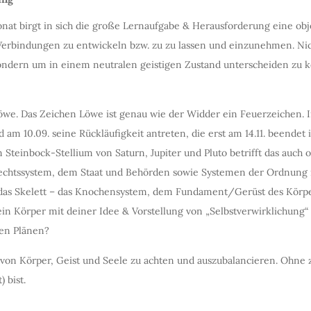
nat birgt in sich die große Lernaufgabe & Herausforderung eine obj
erbindungen zu entwickeln bzw. zu zu lassen und einzunehmen. Ni
, sondern um in einem neutralen geistigen Zustand unterscheiden 
Löwe. Das Zeichen Löwe ist genau wie der Widder ein Feuerzeichen.
am 10.09. seine Rückläufigkeit antreten, die erst am 14.11. beendet i
teinbock-Stellium von Saturn, Jupiter und Pluto betrifft das auch
Rechtssystem, dem Staat und Behörden sowie Systemen der Ordnung 
r das Skelett – das Knochensystem, dem Fundament/Gerüst des Körp
 Körper mit deiner Idee & Vorstellung von „Selbstverwirklichung“ m
nen Plänen?
t von Körper, Geist und Seele zu achten und auszubalancieren. Ohne
 bist.