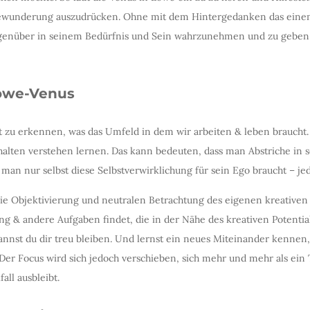
ewunderung auszudrücken. Ohne mit dem Hintergedanken das eine
 Gegenüber in seinem Bedürfnis und Sein wahrzunehmen und zu geben
Löwe-Venus
kt zu erkennen, was das Umfeld in dem wir arbeiten & leben braucht.
fhalten verstehen lernen. Das kann bedeuten, dass man Abstriche in 
man nur selbst diese Selbstverwirklichung für sein Ego braucht – j
ie Objektivierung und neutralen Betrachtung des eigenen kreative
ung & andere Aufgaben findet, die in der Nähe des kreativen Potentia
annst du dir treu bleiben. Und lernst ein neues Miteinander kennen
st. Der Focus wird sich jedoch verschieben, sich mehr und mehr als e
all ausbleibt.