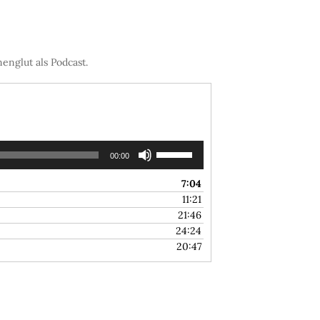
englut als Podcast.
Pfeiltasten
00:00
Hoch/Runter
benutzen,
7:04
um
11:21
die
21:46
Lautstärke
24:24
zu
20:47
regeln.