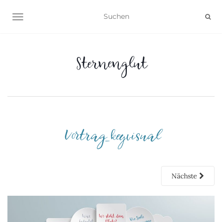
NAVIGATION UMSCHALTEN
Sternenglut
Vortrag_keyvisual
Nächste