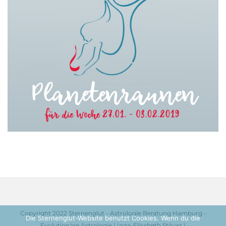
Copyright 2022 Sternenglut - Astrologie Beratung Hamburg -
Die Sternenglut-Website benutzt Cookies. Wenn du die
Evolutionäre Astrologie | Inga-Elisabeth Stöver |