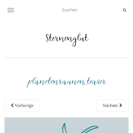
NAVIGATION UMSCHALTEN
Sternenglut
planetenraunen_teaser
Vorherige
Nächste