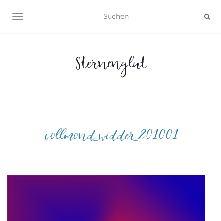
NAVIGATION UMSCHALTEN
Sternenglut
vollmond_widder_201001