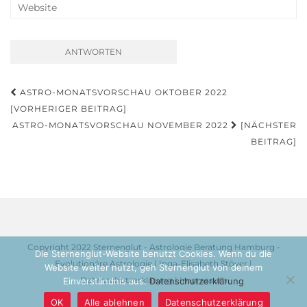
Beitragsnavigation
ASTRO-MONATSVORSCHAU OKTOBER 2022
[VORHERIGER BEITRAG]
ASTRO-MONATSVORSCHAU NOVEMBER 2022
[NÄCHSTER
BEITRAG]
Copyright 2022 Sternenglut - Astrologie Beratung Hamburg -
Die Sternenglut-Website benutzt Cookies. Wenn du die
Evolutionäre Astrologie | Inga-Elisabeth Stöver |
Website weiter nutzt, geh Sternenglut von deinem
Datenschutzerklärung
|
Impressum
Einverständnis aus.
Datenschutzerklärung
OK
Alle ablehnen
Datenschutzerklärung