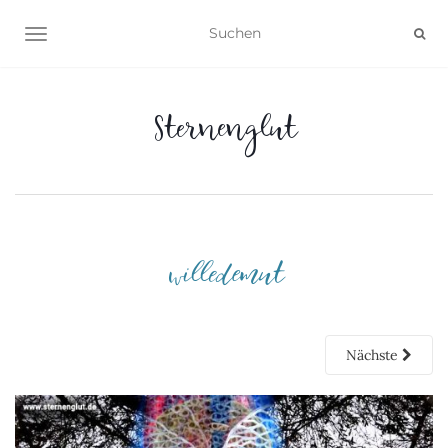
NAVIGATION UMSCHALTEN
Sternenglut
willedemut
Nächste