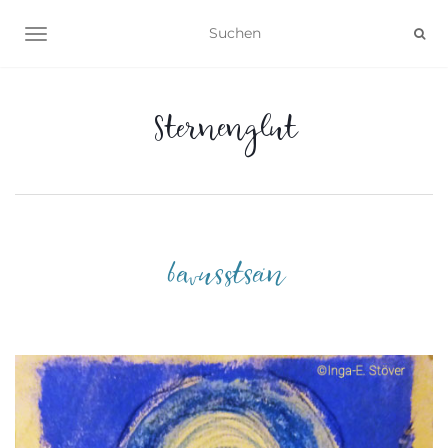
NAVIGATION UMSCHALTEN
Sternenglut
bewusstsein